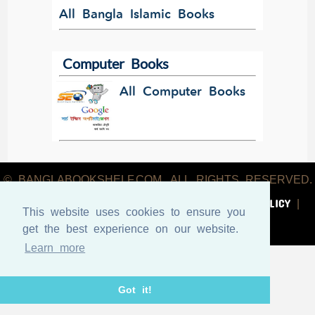
All Bangla Islamic Books
Computer Books
All Computer Books
© BANGLABOOKSHELF.COM. ALL RIGHTS RESERVED.
ABOUT US
TERMS & CONDITIONS
PRIVACY POLICY
|
|
|
This website uses cookies to ensure you
CONTACT US
get the best experience on our website.
Learn more
Got it!