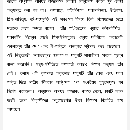
জাতীয় অধ্যাপক আবদুর রাজ্জাককে চলমান বিশ্বকোষ বললে খুব একটা
অত্যুক্তি করা হয় না। অর্থশাস্ত্র, রাষ্ট্রবিজ্ঞান, সমাজবিজ্ঞান, ইতিহাস,
শিল্প-সাহিত্য, ধর্ম-সংস্কৃতি এই সবগুলো বিষয়ে তিনি বিশেষজ্ঞের মতো
মতামত দেয়ার ক্ষমতা রাখেন। তাঁর পাণ্ডিত্যের খ্যাতি সর্বজনবিদিত।
সমকালীন বিশ্বের শ্রেষ্ঠ শিক্ষাপীঠসমূহের শ্রেষ্ঠ মনীষীদের অনেকেই
একবাক্যে তাঁর মেধা এবং ধী-শক্তির অনন্যতা স্বীকার করে নিয়েছেন।
এই নিভৃতচারী, অনাড়রম্বর জ্ঞানসাধক মানুষটি সারাজীবন কোনো গ্রন্থ
রচনা করেননি। সভ্য-সমিতিতে কথাবার্তা বলারও বিশেষ অভ্যাস তাঁর
নেই। তথাপি এই কৃশকায় অকৃতদার মানুষটি তাঁর মেধা এবং মনন
শক্তি দিয়ে জাতীয় জীবনের সন্ধিক্ষণ এবং সংকটময় মুহূর্তসমূহে পথ
নির্দেশ করেছেন। অধ্যাপক আবদুর রাজ্জাক, বলতে গেলে, চারটি দশক
ধরেই তরুণ বিদ্যার্থীদের অনুপ্রেরণার উৎস হিসেবে বিবেচিত হয়ে
আসছেন।