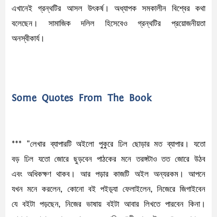
এখানেই গ্রন্থটির আসল উৎকর্ষ। অধ্যাপক সমকালীন বিশ্বের কথা
বলেছেন। সামাজিক দলিল হিসেবেও গ্রন্থটির প্রয়োজনীয়তা
অনস্বীকার্য।
Some Quotes From The Book
*** "লেখার ব্যাপারটি অইলো পুকুরে ঢিল ছোড়ার মত ব্যাপার। যতো
বড় ঢিল যতো জোরে ছুড়বেন পাঠকের মনে তরঙ্গটাও তত জোরে উঠব
এবং অধিকক্ষণ থাকব। আর পড়ার কাজটি অইল অন্যরকম। আপনে
যখন মনে করলেন, কোনো বই পইড়্যা ফেলাইলেন, নিজেরে জিগাইবেন
যে বইটা পড়ছেন, নিজের ভাষায় বইটা আবার লিখতে পারবেন কিনা।