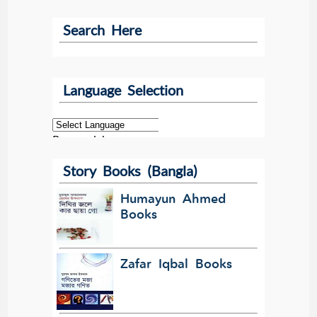
Search Here
Language Selection
Powered by
Story Books (Bangla)
Translate
Humayun Ahmed
Books
Zafar Iqbal Books