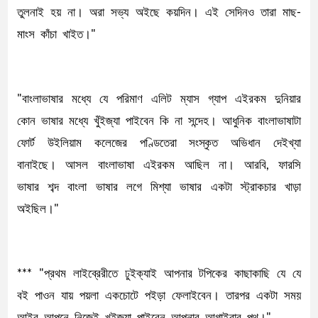
তুলনাই হয় না। অরা সভ্য অইছে কয়দিন। এই সেদিনও তারা মাছ-
মাংস কাঁচা খাইত।"
"বাংলাভাষার মধ্যে যে পরিমাণ এলিট ম্যাস গ্যাপ এইরকম দুনিয়ার
কোন ভাষার মধ্যে খুঁইজ্যা পাইবেন কি না সন্দেহ। আধুনিক বাংলাভাষাটা
ফোর্ট উইলিয়াম কলেজের পণ্ডিতেরা সংস্কৃত অভিধান দেইখ্যা
বানাইছে। আসল বাংলাভাষা এইরকম আছিল না। আরবি, ফারসি
ভাষার শব্দ বাংলা ভাষার লগে মিশ্যা ভাষার একটা স্ট্রাকচার খাড়া
অইছিল।"
*** "প্রথম লাইব্রেরীতে ঢুইক্যাই আপনার টপিকের কাছাকাছি যে যে
বই পাওন যায় পয়লা একচোটে পইড়া ফেলাইবেন। তারপর একটা সময়
আইব আপনে নিজেই খুইজ্যা পাইবেন আপনার আগাইবার পথ।"