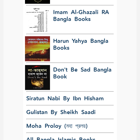
Imam Al-Ghazali RA
Bangla Books
Harun Yahya Bangla
Books
Don't Be Sad Bangla
Book
Siratun Nabi By Ibn Hisham
Gulistan By Sheikh Saadi
Moha Proloy (মহা প্রলয়)
All Bangla Islamic Books